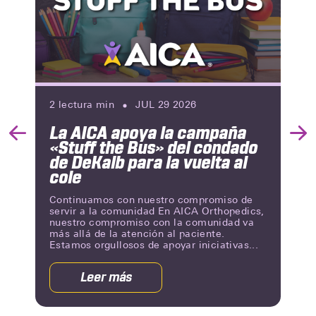
2
lectura min
JUL 29 2026
La AICA apoya la campaña
Previous
Nex
«Stuff the Bus» del condado
Slide
Slid
de DeKalb para la vuelta al
cole
Continuamos con nuestro compromiso de
servir a la comunidad En AICA Orthopedics,
nuestro compromiso con la comunidad va
más allá de la atención al paciente.
Estamos orgullosos de apoyar iniciativas...
Leer más
acerca
de
La