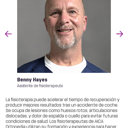
Previous
Nex
Slide
Slid
Benny Hayes
Chr
Asistente de fisioterapeuta
Fisi
La fisioterapia puede acelerar el tiempo de recuperación y
producir mejores resultados tras un accidente de coche.
Se ocupa de lesiones como huesos rotos, articulaciones
dislocadas, y dolor de espalda o cuello para evitar futuras
condiciones de salud. Los fisioterapeutas de AICA
Ortopedia utilizan su formación y experiencia para hacer