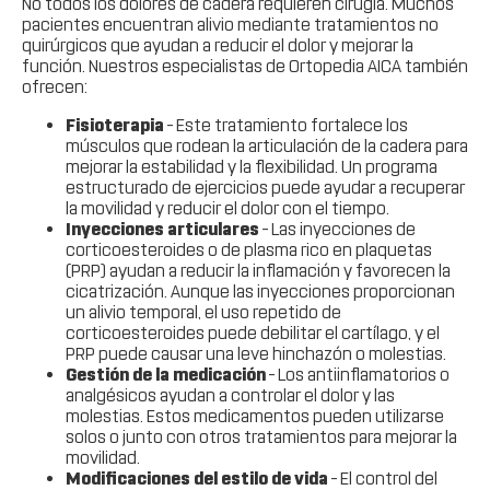
No todos los dolores de cadera requieren cirugía. Muchos
pacientes encuentran alivio mediante tratamientos no
quirúrgicos que ayudan a reducir el dolor y mejorar la
función. Nuestros especialistas de Ortopedia AICA también
ofrecen:
Fisioterapia
– Este tratamiento fortalece los
músculos que rodean la articulación de la cadera para
mejorar la estabilidad y la flexibilidad. Un programa
estructurado de ejercicios puede ayudar a recuperar
la movilidad y reducir el dolor con el tiempo.
Inyecciones articulares
– Las inyecciones de
corticoesteroides o de plasma rico en plaquetas
(PRP) ayudan a reducir la inflamación y favorecen la
cicatrización. Aunque las inyecciones proporcionan
un alivio temporal, el uso repetido de
corticoesteroides puede debilitar el cartílago, y el
PRP puede causar una leve hinchazón o molestias.
Gestión de la medicación
– Los antiinflamatorios o
analgésicos ayudan a controlar el dolor y las
molestias. Estos medicamentos pueden utilizarse
solos o junto con otros tratamientos para mejorar la
movilidad.
Modificaciones del estilo de vida
– El control del