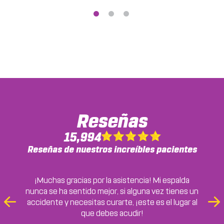
AICA
apoya
la
campaña
«Stuff
the
Bus»
del
condado
de
DeKalb
Reseñas
para
la
15,994
vuelta
Reseñas de nuestros increíbles pacientes
al
cole
Me encanta el ambiente. Muy relajante. Todos allí
¡Muchas gracias por la asistencia! Mi espalda
nunca se ha sentido mejor, si alguna vez tienes un
tienen 5 estrellas en lo que a mí respecta.
Baya Chicolla
College Park, GA
Instalaciones excelentes. Sin duda lo recomiendo.
accidente y necesitas curarte, ¡este es el lugar al
Previous
Ne
Earnestine Moss
que debes acudir!
Slide
Sli
Earnestine Moss, GA
Cassandra A.
Buckhead, GA