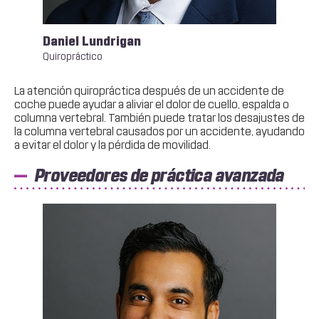
Daniel Lundrigan
Chr
Quiropráctico
Quir
La atención quiropráctica después de un accidente de
coche puede ayudar a aliviar el dolor de cuello, espalda o
columna vertebral. También puede tratar los desajustes de
la columna vertebral causados por un accidente, ayudando
a evitar el dolor y la pérdida de movilidad.
Proveedores de práctica avanzada