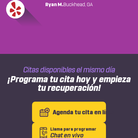
Marco Starr
Ryan M.
Buckhead, GA
College Park, GA
... READ
Jordan C.
College Park, GA
MORE
Sherille Gayle
Sherille Gayle, GA
Francheska Colon
College Park, GA
Citas disponibles el mismo día
¡Programa tu cita hoy y empieza
tu recuperación!
Agenda tu cita en línea
Llama para programar
Chat en vivo