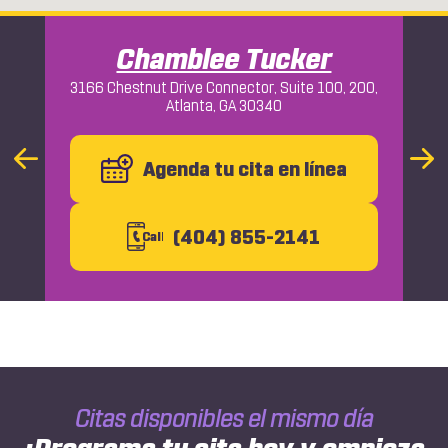
Chamblee Tucker
3166 Chestnut Drive Connector, Suite 100, 200,
Atlanta, GA 30340
Macon
Previous
Agenda tu cita en línea
Nex
Slide
Slid
(404) 855-2141
C
all
Citas disponibles el mismo día