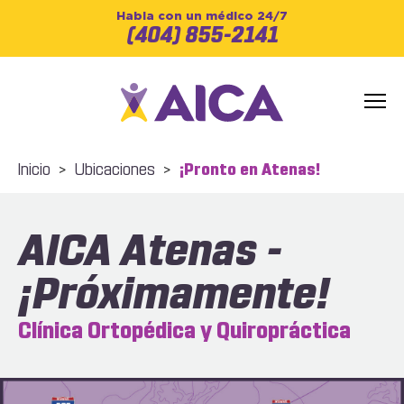
Habla con un médico 24/7
(404) 855-2141
Inicio
>
Ubicaciones
>
¡Pronto en Atenas!
AICA Atenas -
¡Próximamente!
Clínica Ortopédica y Quiropráctica