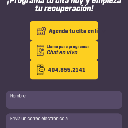
¡Programa tu cita hoy y empieza
tu recuperación!
Agenda tu cita en línea
Llama para programar
Chat en vivo
404.855.2141
Nombre
*
Envía
un
correo