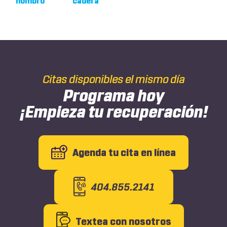
hombro
cadera
Citas disponibles el mismo día
Programa hoy
¡Empieza tu recuperación!
Agenda tu cita en línea
404.855.2141
Textea con nosotros