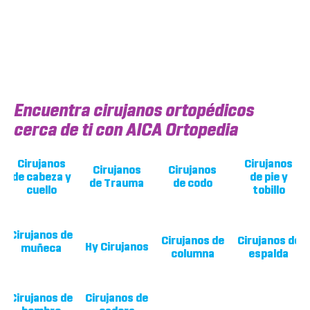
Encuentra cirujanos ortopédicos
cerca de ti con AICA Ortopedia
Cirujanos
Cirujanos
Cirujanos
Cirujanos
de cabeza y
de pie y
de Trauma
de codo
cuello
tobillo
Cirujanos de
Cirujanos de
Cirujanos de
H
y Cirujanos
muñeca
columna
espalda
Cirujanos de
Cirujanos de