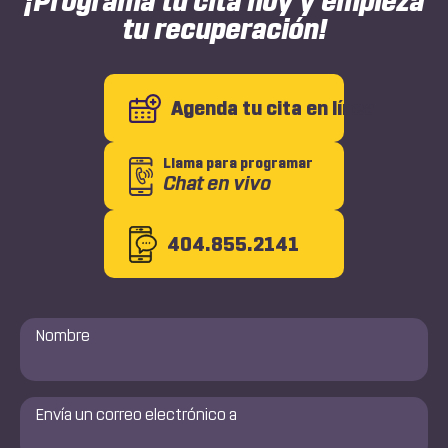
¡Programa tu cita hoy y empieza
tu recuperación!
Agenda tu cita en línea
Llama para programar
Chat en vivo
404.855.2141
Nombre
*
Envía
un
correo