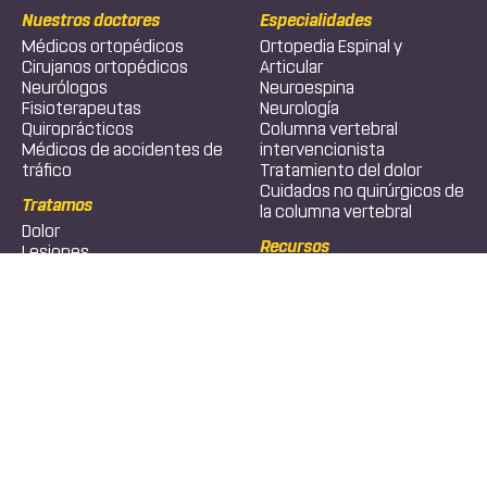
Nuestros doctores
Especialidades
Médicos ortopédicos
Ortopedia Espinal y
Cirujanos ortopédicos
Articular
Neurólogos
Neuroespina
Fisioterapeutas
Neurología
Quiroprácticos
Columna vertebral
Médicos de accidentes de
intervencionista
tráfico
Tratamiento del dolor
Cuidados no quirúrgicos de
Tratamos
la columna vertebral
Dolor
Recursos
Lesiones
Condiciones
Acerca de
Recursos
Texto
Llamar
Servicios
Testimonials
Especialidades
Política de privacidad
Imágenes
Diagnóstico
Fisioterapia
Alternativa