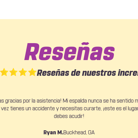
Reseñas
Reseñas de nuestros incre
nta el ambiente. Muy relajante. Todos allí tienen 5 estrellas e
s gracias por la asistencia! Mi espalda nunca se ha sentido me
 vez tienes un accidente y necesitas curarte, ¡este es el lugar
 mí respecta. Instalaciones excelentes. Sin duda lo recomiend
debes acudir!
Earnestine Moss
Baya Chicolla
Earnestine Moss, GA
College Park, GA
... READ MORE
Cassandra A.
Buckhead, GA
Marco Starr
Ryan M.
Buckhead, GA
College Park, GA