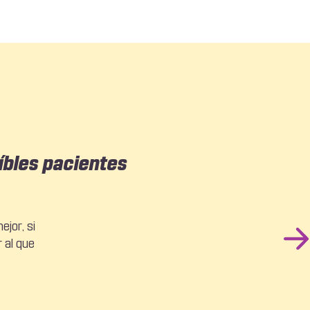
íbles pacientes
n lo que
jor, si
 al que
o.
Ne
Sli