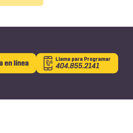
Llama
para Programar
a en línea
404.855.2141