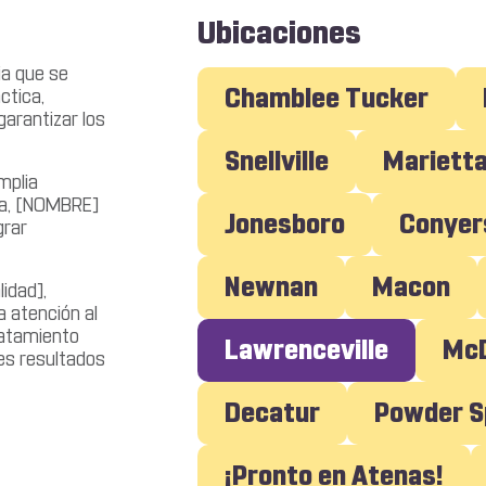
Ubicaciones
ia que se
Chamblee Tucker
ctica,
arantizar los
Snellville
Mariett
mplia
cia, [NOMBRE]
Jonesboro
Conyer
grar
Newnan
Macon
idad],
 atención al
ratamiento
Lawrenceville
M
es resultados
Decatur
Powder S
¡Pronto en Atenas!