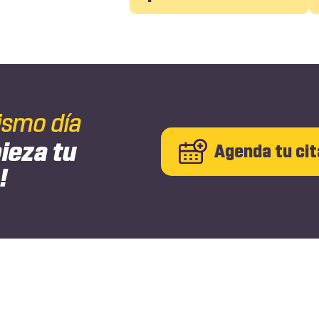
ismo día
ieza tu
Agenda tu cit
!