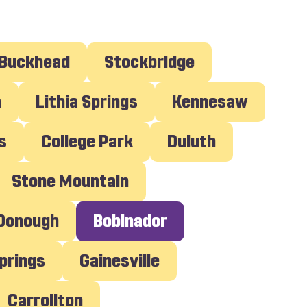
Buckhead
Stockbridge
a
Lithia Springs
Kennesaw
s
College Park
Duluth
Stone Mountain
cDonough
Bobinador
prings
Gainesville
Carrollton