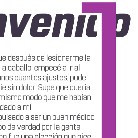
nvenido
e después de lesionarme la
 caballo, empecé a ir al
 unos cuantos ajustes, pude
e sin dolor. Supe que quería
l mismo modo que me habían
dado a mí.
pulsado a ser un buen médico
 de verdad por la gente.
o fue una elección que hice