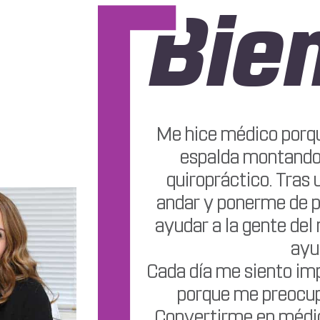
Bie
Me hice médico porqu
espalda montando a
quiropráctico. Tras
andar y ponerme de pi
ayudar a la gente de
ayu
Cada día me siento im
porque me preocupo
Convertirme en médic