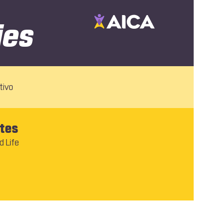
ies
tivo
tes
d Life