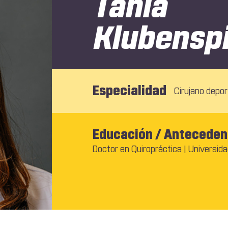
Tania
Klubensp
Especialidad
Cirujano depor
Educación / Anteceden
Doctor en Quiropráctica | Universida