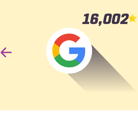
16,002
Un ami
acci
Previous
Slide
abs