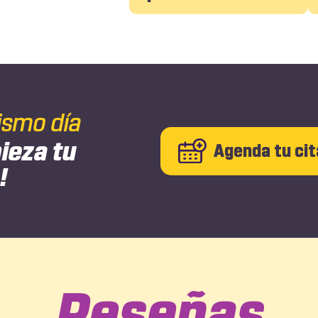
ismo día
ieza tu
Agenda tu cit
!
Reseñas