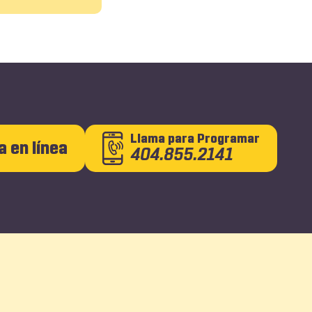
Llama
para Programar
a en línea
404.855.2141