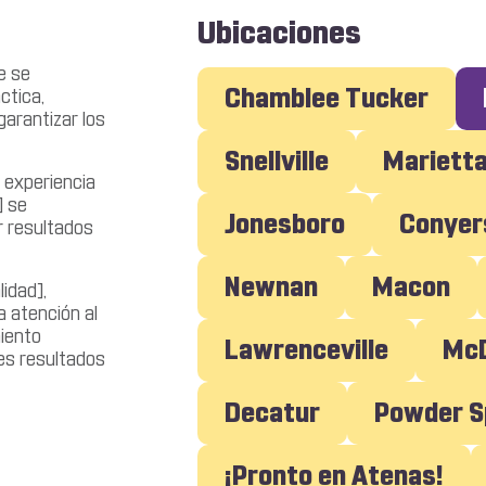
Ubicaciones
e se
Chamblee Tucker
ctica,
arantizar los
Snellville
Mariett
 experiencia
] se
Jonesboro
Conyer
r resultados
Newnan
Macon
idad],
 atención al
iento
Lawrenceville
M
es resultados
Decatur
Powder S
¡Pronto en Atenas!