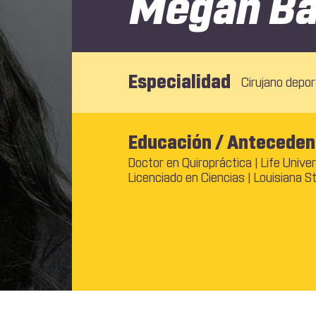
Megan Ba
Especialidad
Cirujano depor
Educación / Anteceden
Doctor en Quiropráctica | Life Univer
Licenciado en Ciencias | Louisiana S