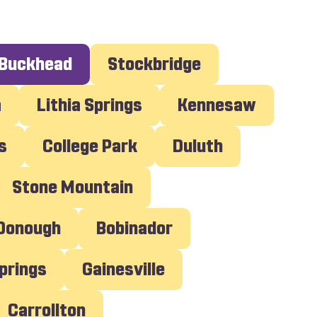
Buckhead
Stockbridge
a
Lithia Springs
Kennesaw
s
College Park
Duluth
Stone Mountain
cDonough
Bobinador
prings
Gainesville
Carrollton