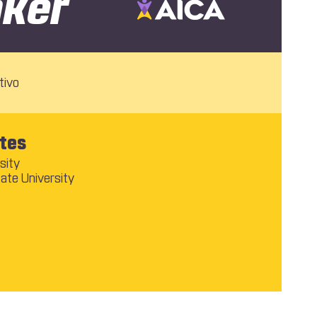
ker
tivo
tes
sity
tate University