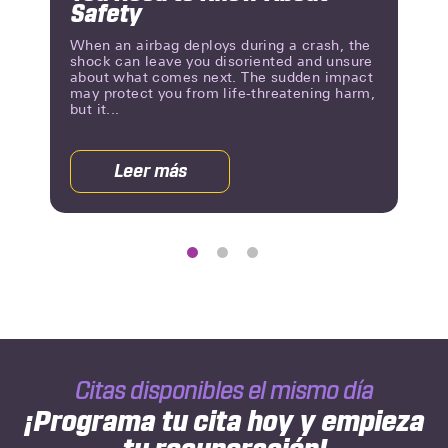
Safety
When an airbag deploys during a crash, the
shock can leave you disoriented and unsure
about what comes next. The sudden impact
may protect you from life-threatening harm,
but it...
Leer más
acerca
de
Airbag
Deployment:
What
You
Need
to
Know
About
Citas disponibles el mismo día
Safety
¡Programa tu cita hoy y empieza