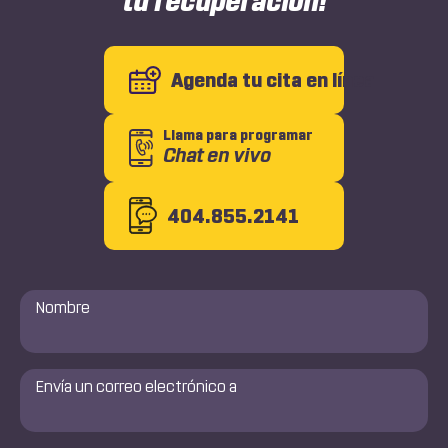
tu recuperación!
Agenda tu cita en línea
Llama para programar
Chat en vivo
404.855.2141
Nombre
*
Envía
un
correo
electrónico