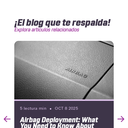
¡El blog que te respalda!
Explora artículos relacionados
5
lectura min
OCT 8 2025
Airbag Deployment: What
Previous
Nex
You Need to Know About
Slide
Slid