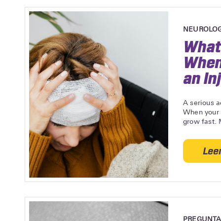
NEUROLOG
What
When 
an In
A serious a
When your n
grow fast. 
Lee
PREGUNTA