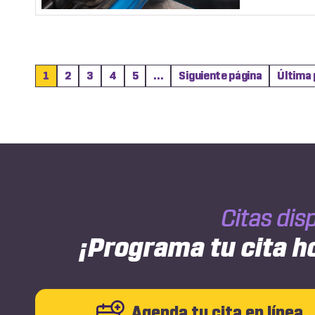
1
2
3
4
5
...
Siguiente página
Última 
Citas dis
¡Programa tu cita h
Agenda tu cita en línea