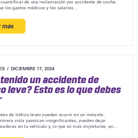
e cuantificar de una reclamación por accidente de coche.
que
e los gastos médicos y los salarios...
debes
hacer
r más
a
acerca
continuación
de
¿Cómo
se
calcula
el
ES
DICIEMBRE 17, 2024
daño
tenido un accidente de
moral
co leve? Esto es lo que debes
por
accidente
r
de
tráfico?
tes de tráfico leves pueden ocurrir en un instante.
imera vista parezcan insignificantes, pueden dejar
raderas en tu vehículo y, lo que es más importante, en...