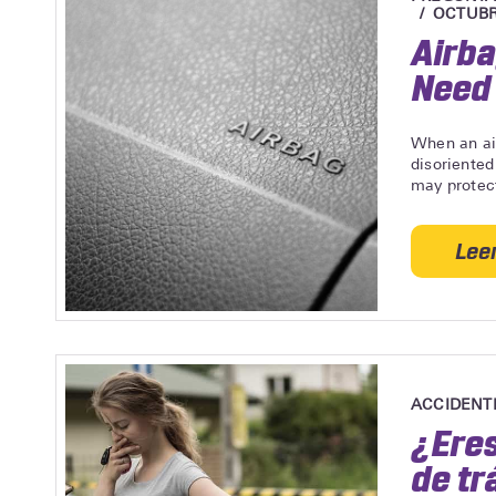
OCTUBRE
Airb
Need 
When an air
disoriente
may protect
Lee
ACCIDENT
¿Eres
de tr