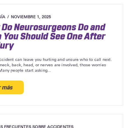
ÍA
NOVIEMBRE 1, 2025
 Do Neurosurgeons Do and
You Should See One After
jury
ccident can leave you hurting and unsure who to call next.
eck, back, head, or nerves are involved, those worries
Many people start asking...
r más
acerca
de
What
Do
Neurosurgeons
Do
S FRECUENTES SOBRE ACCIDENTES