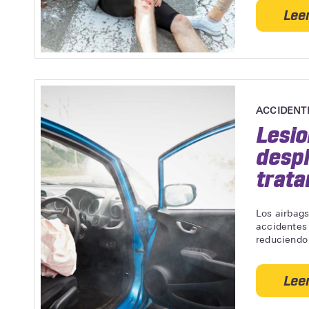
Lee
ACCIDENT
Lesi
despl
trata
Los airbags
accidentes 
reduciendo 
Lee