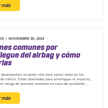
r más
acerca
de
¿Has
tenido
un
accidente
ES
NOVIEMBRE 30, 2024
de
ones comunes por
tráfico
iegue del airbag y cómo
leve?
Esto
rlas
es
lo
 desempeñan un papel vital para salvar vidas en los
que
de tráfico. Están diseñados para amortiguar el impacto,
debes
el riesgo de lesiones mortales en caso de accidente....
hacer
r más
acerca
de