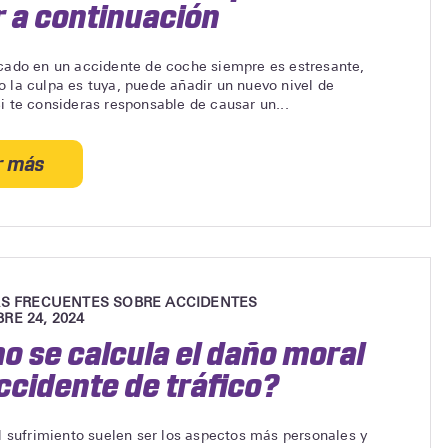
About
 a continuación
Safety
icado en un accidente de coche siempre es estresante,
 la culpa es tuya, puede añadir un nuevo nivel de
i te consideras responsable de causar un...
r más
acerca
de
¿Eres
culpable
de
un
S FRECUENTES SOBRE ACCIDENTES
accidente
RE 24, 2024
de
 se calcula el daño moral
tráfico?
ccidente de tráfico?
Esto
es
lo
el sufrimiento suelen ser los aspectos más personales y