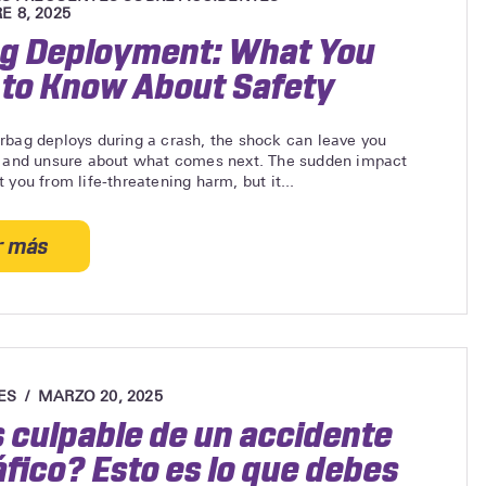
and
 8, 2025
When
ag Deployment: What You
You
to Know About Safety
Should
See
One
bag deploys during a crash, the shock can leave you
d and unsure about what comes next. The sudden impact
After
 you from life-threatening harm, but it...
an
Injury
r más
acerca
de
Airbag
Deployment:
What
You
ES
MARZO 20, 2025
Need
 culpable de un accidente
to
áfico? Esto es lo que debes
Know