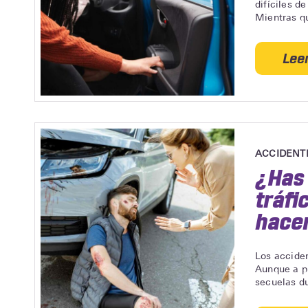
difíciles d
Mientras qu
Lee
ACCIDENT
¿Has 
tráfi
hace
Los acciden
Aunque a pr
secuelas du