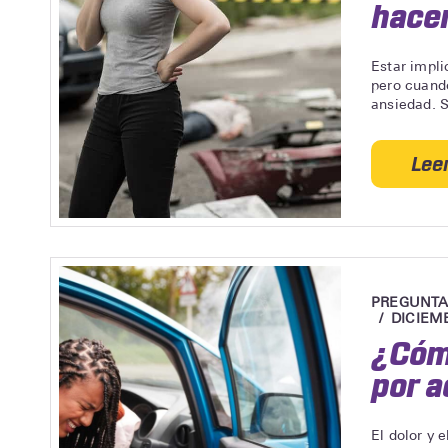
hacer
Estar impl
pero cuando
ansiedad. S
Lee
PREGUNTA
DICIEMB
¿Cómo
por a
El dolor y 