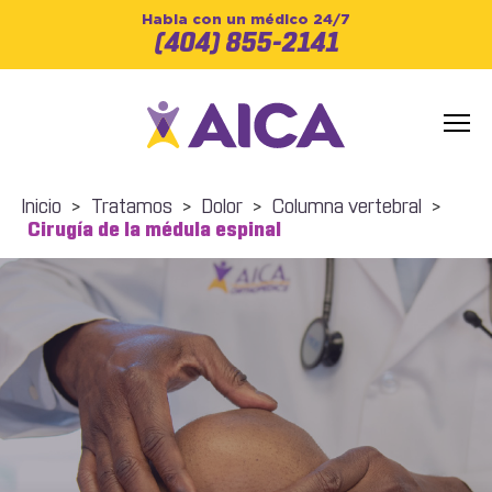
Habla con un médico 24/7
(404) 855-2141
Inicio
>
Tratamos
>
Dolor
>
Columna vertebral
>
Cirugía de la médula espinal