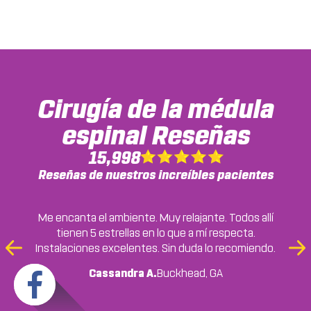
Cirugía de la médula
espinal
Reseñas
15,998
Reseñas de nuestros increíbles pacientes
Me encanta el ambiente. Muy relajante. Todos allí
tienen 5 estrellas en lo que a mí respecta.
Baya Chicolla
College Park, GA
Instalaciones excelentes. Sin duda lo recomiendo.
Previous
Ne
Earnestine Moss
Slide
Sli
Earnestine Moss, GA
Cassandra A.
Buckhead, GA
Marco Starr
Ryan M.
Buckhead, GA
College Park, GA
... READ
Jordan C.
College Park, GA
MORE