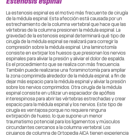
Estenosis espinal
La estenosis espinal es el motivo más frecuente de cirugía
de la médula espinal. Esta afección está causada por un
estrechamiento de la columna vertebral que hace que las
vértebras de la columna presionen la médula espinal. La
gravedad de la estenosis espinal determinará qué tipo de
cirugía de la médula espinal se realizará para corregir la
compresión sobre la médula espinal. Una laminotomía
consiste en extirpar los huesos que presionan los nervios
espinales para aliviar la presión y aliviar el dolor de espalda.
Es el procedimiento que se realiza con más frecuencia.
También puede realizarse una foraminotomía para ampliar
la zona comprimida alrededor de la médula espinal, a fin de
dejar más espacio para la médula espinal y aliviar la presión
sobre los nervios comprimidos. Otra cirugía de la médula
espinal consiste en utilizar un espaciador de apófisis
interespinosa para abrir las vértebras estrechadas y crear
espacio para la médula espinal y los nervios. Este tipo de
cirugía es ventajosa porque no requiere ninguna
extirpación de hueso, lo que supone un menor
traumatismo potencial para los ligamentos y músculos
circundantes cercanos a la columna vertebral. Los
cirujanos de columna de Ortopedia AICA tienen experiencia