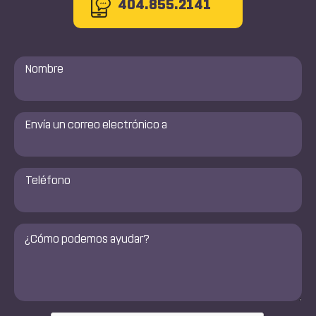
404.855.2141
Nombre
*
Envía
un
correo
electrónico
a
Número
de
*
teléfono
*
Comentarios
*