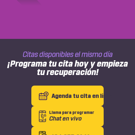
Sherille Gayle
Sherille Gayle, GA
Francheska Colon
College Park, GA
Citas disponibles el mismo día
¡Programa tu cita hoy y empieza
tu recuperación!
Agenda tu cita en línea
Llama para programar
Chat en vivo