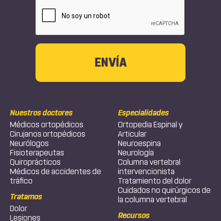
CAPTCHA
Nuestros doctores
Especialidades
Médicos ortopédicos
Ortopedia Espinal y
Cirujanos ortopédicos
Articular
Neurólogos
Neuroespina
Fisioterapeutas
Neurología
Quiroprácticos
Columna vertebral
Médicos de accidentes de
intervencionista
tráfico
Tratamiento del dolor
Cuidados no quirúrgicos de
Tratamos
la columna vertebral
Dolor
Recursos
Lesiones