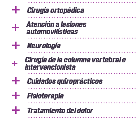
Cirugía ortopédica
Atención a lesiones
automovilísticas
Neurología
Cirugía de la columna vertebral e
intervencionista
Cuidados quiroprácticos
Fisioterapia
Tratamiento del dolor