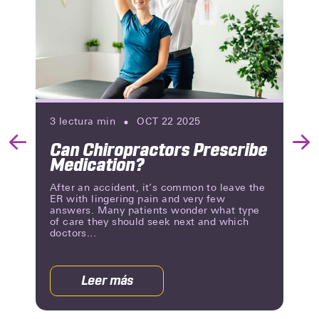
3
lectura min
OCT 22 2025
Can Chiropractors Prescribe
Previous
Nex
Medication?
Slide
Slid
After an accident, it’s common to leave the
ER with lingering pain and very few
answers. Many patients wonder what type
of care they should seek next and which
doctors...
Leer más
acerca
de
Can