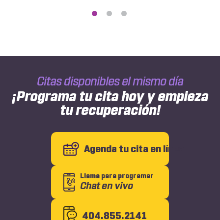
Chiropractors
Prescribe
Medication?
Citas disponibles el mismo día
¡Programa tu cita hoy y empieza
tu recuperación!
Agenda tu cita en línea
Llama para programar
Chat en vivo
404.855.2141