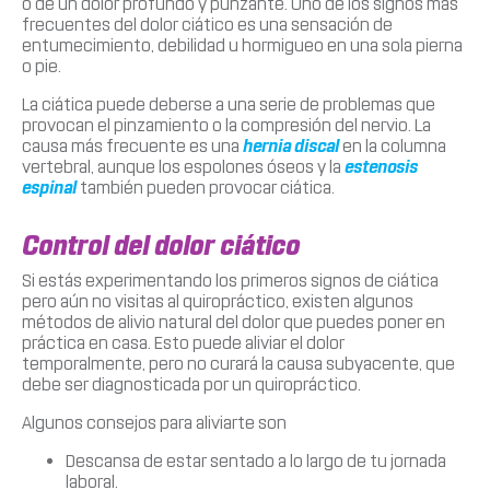
o de un dolor profundo y punzante. Uno de los signos más
frecuentes del dolor ciático es una sensación de
entumecimiento, debilidad u hormigueo en una sola pierna
o pie.
La ciática puede deberse a una serie de problemas que
provocan el pinzamiento o la compresión del nervio. La
causa más frecuente es una
hernia discal
en la columna
vertebral, aunque los espolones óseos y la
estenosis
espinal
también pueden provocar ciática.
Control del dolor ciático
Si estás experimentando los primeros signos de ciática
pero aún no visitas al quiropráctico, existen algunos
métodos de alivio natural del dolor que puedes poner en
práctica en casa. Esto puede aliviar el dolor
temporalmente, pero no curará la causa subyacente, que
debe ser diagnosticada por un quiropráctico.
Algunos consejos para aliviarte son
Descansa de estar sentado a lo largo de tu jornada
laboral.