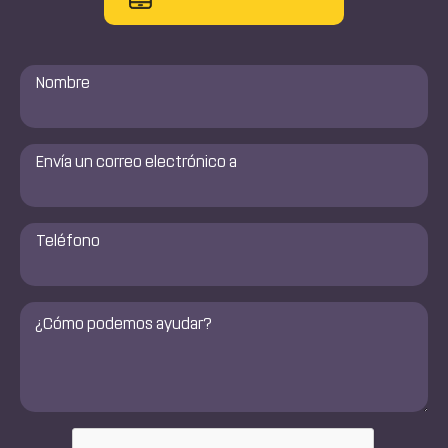
Nombre
*
Envía
un
correo
electrónico
a
Número
de
*
teléfono
*
Comentarios
*
CAPTCHA