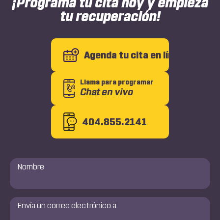
¡Programa tu cita hoy y empieza
tu recuperación!
Agenda tu cita en línea
Llama para programar
Chat en vivo
404.855.2141
Nombre
*
Envía
un
correo