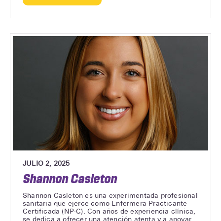
de
William
Elmore
JULIO 2, 2025
Shannon Casleton
Shannon Casleton es una experimentada profesional
sanitaria que ejerce como Enfermera Practicante
Certificada (NP-C). Con años de experiencia clínica,
se dedica a ofrecer una atención atenta y a apoyar