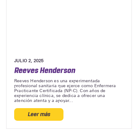
JULIO 2, 2025
Reeves Henderson
Reeves Henderson es una experimentada
profesional sanitaria que ejerce como Enfermera
Practicante Certificada (NP-C). Con años de
experiencia clínica, se dedica a ofrecer una
atención atenta y a apoyar...
Leer más
acerca
de
Reeves
Henderson