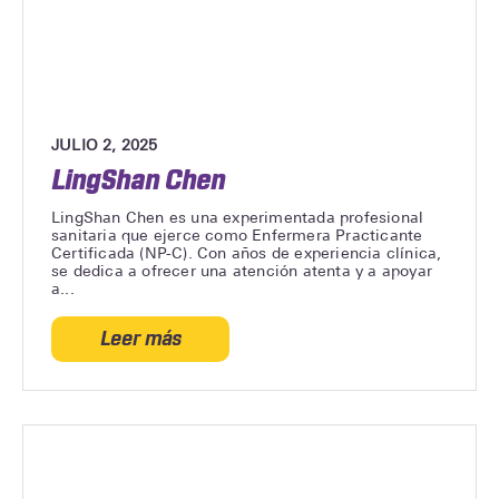
JULIO 2, 2025
LingShan Chen
LingShan Chen es una experimentada profesional
sanitaria que ejerce como Enfermera Practicante
Certificada (NP-C). Con años de experiencia clínica,
se dedica a ofrecer una atención atenta y a apoyar
a...
Leer más
acerca
de
LingShan
Chen