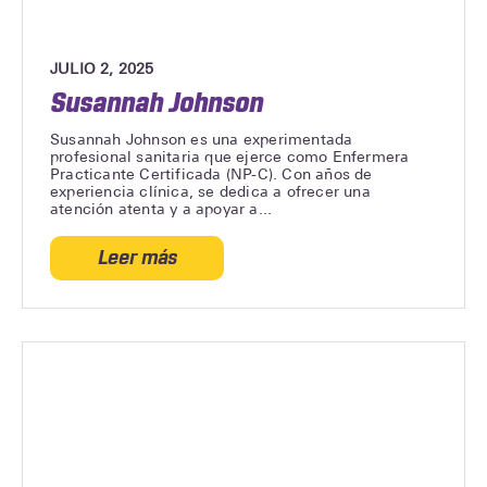
JULIO 2, 2025
Susannah Johnson
Susannah Johnson es una experimentada
profesional sanitaria que ejerce como Enfermera
Practicante Certificada (NP-C). Con años de
experiencia clínica, se dedica a ofrecer una
atención atenta y a apoyar a...
Leer más
acerca
de
Susannah
Johnson