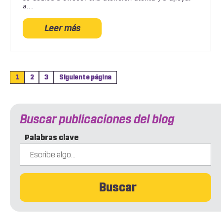
a...
Leer más
acerca
de
Shannon
Casleton
1
2
3
Siguiente página
Buscar publicaciones del blog
Palabras clave
Buscar