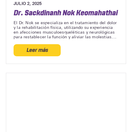
JULIO 2, 2025
Dr. Sackdinanh Nok Keomahathai
El Dr. Nok se especializa en el tratamiento del dolor
y la rehabilitación física, utilizando su experiencia
en afecciones musculoesqueléticas y neurológicas
para restablecer la función y aliviar las molestias....
Leer más
acerca
de
Dr.
Sackdinanh
Nok
Keomahathai