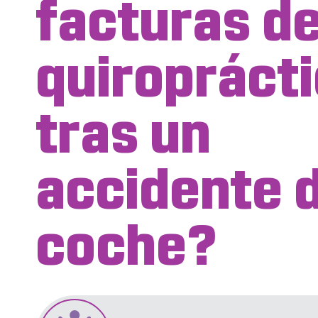
facturas de
quiropráct
tras un
accidente 
coche?