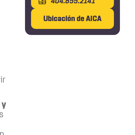
404.855.2141
Ubicación de AICA
ir
 y
s
en