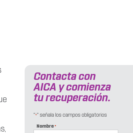
s
Contacta con
AICA y comienza
tu recuperación.
ue
"
" señala los campos obligatorios
*
Nombre
s,
*