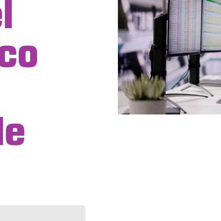
l
ico
de