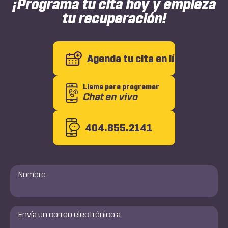
¡Programa tu cita hoy y empieza
tu recuperación!
Agenda tu cita en línea
Llama para programar
Chat en vivo
404.855.2141
Nombre
*
Envía
un