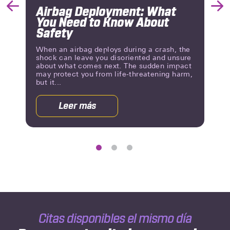
Airbag Deployment: What
Previous
Nex
You Need to Know About
Slide
Slid
Safety
When an airbag deploys during a crash, the
shock can leave you disoriented and unsure
about what comes next. The sudden impact
may protect you from life-threatening harm,
but it...
Leer más
acerca
de
Airbag
Deployment:
What
You
Need
to
Know
About
Citas disponibles el mismo día
Safety