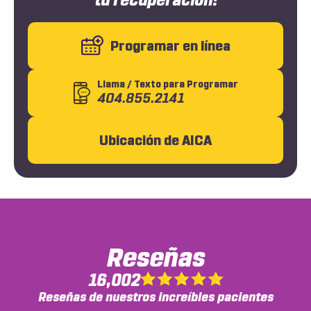
Programar en línea
Llama
/ Texto
para Programar
404.855.2141
Ubicación de AICA
Reseñas
16,002
Reseñas de nuestros increíbles pacientes