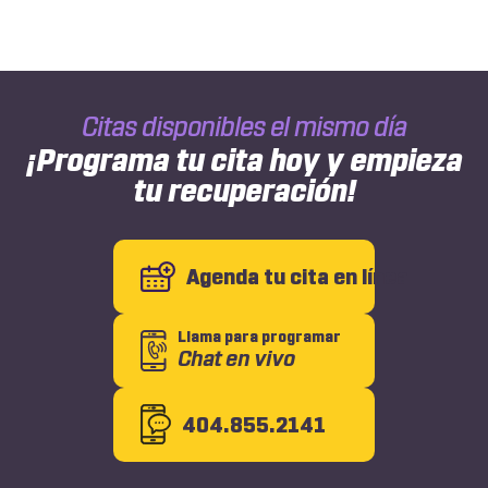
Do
and
When
You
Should
Citas disponibles el mismo día
See
One
¡Programa tu cita hoy y empieza
After
tu recuperación!
an
Injury
Agenda tu cita en línea
Llama para programar
Chat en vivo
404.855.2141