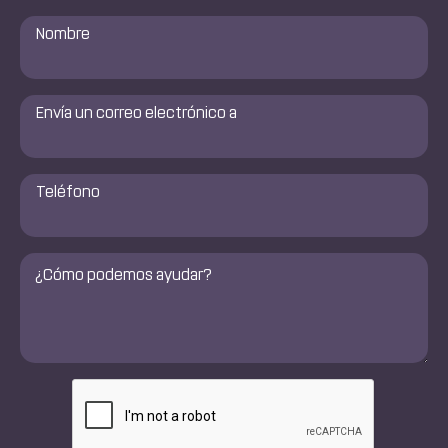
Nombre
*
Envía
un
correo
electrónico
a
Número
de
*
teléfono
*
Comentarios
*
CAPTCHA