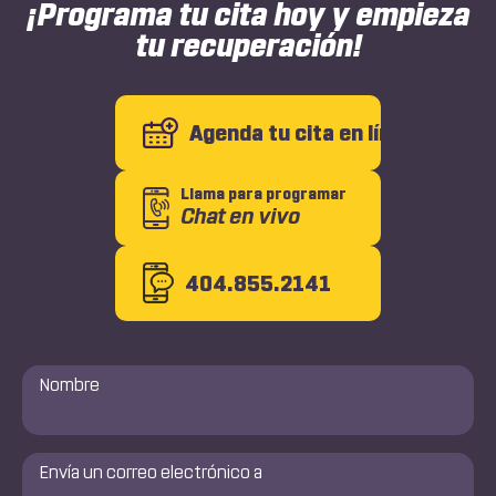
Heal
¡Programa tu cita hoy y empieza
tu recuperación!
Agenda tu cita en línea
Llama para programar
Chat en vivo
404.855.2141
Nombre
*
Envía
un