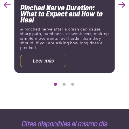
Pinched Nerve Duration:
Previous
Nex
What to Expect and How to
Slide
Slid
Heal
A pinched nerve after a crash can cause
sharp pain, numbness, or weakness, making
simple movements feel harder than they
should. If you are asking how long does a
pinched...
Leer más
acerca
de
Pinched
Nerve
Duration:
What
to
Expect
and
How
Citas disponibles el mismo día
to