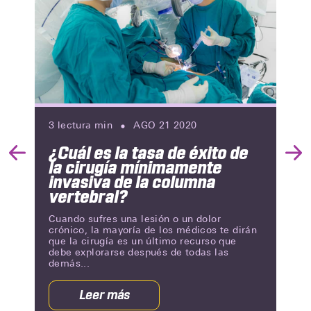
3
lectura min
AGO 21 2020
¿Cuál es la tasa de éxito de
Previous
Nex
la cirugía mínimamente
Slide
Slid
invasiva de la columna
vertebral?
Cuando sufres una lesión o un dolor
crónico, la mayoría de los médicos te dirán
que la cirugía es un último recurso que
debe explorarse después de todas las
demás...
Leer más
acerca