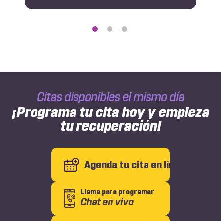
de
¿Cuál
es
la
tasa
de
éxito
de
la
Citas disponibles el mismo día
cirugía
mínimamente
¡Programa tu cita hoy y empieza
invasiva
tu recuperación!
de
la
columna
vertebral?
Agenda tu cita en línea
Llama para programar
Chat en vivo