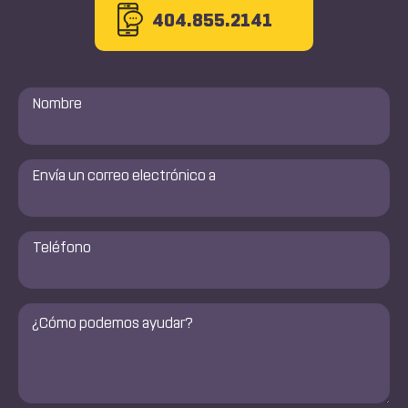
404.855.2141
Nombre
*
Envía
un
correo
electrónico
a
Número
de
*
teléfono
*
Comentarios
*