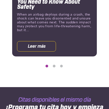
You Need to Know About
Slide
Slid
Safety
When an airbag deploys during a crash, the
shock can leave you disoriented and unsure
about what comes next. The sudden impact
may protect you from life-threatening harm,
but it...
Leer más
acerca
de
Airbag
Deployment:
What
You
Need
to
Know
About
Citas disponibles el mismo día
Safety
¡Programa tu cita hoy y empieza