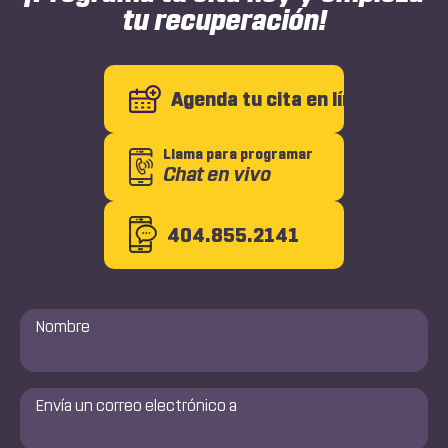
tu recuperación!
Agenda tu cita en línea
Llama para programar
Chat en vivo
404.855.2141
Nombre
*
Envía
un
correo