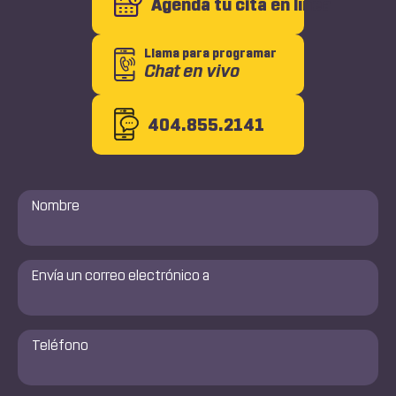
Agenda tu cita en línea
Llama para programar
Chat en vivo
404.855.2141
Nombre
*
Envía
un
correo
electrónico
a
Número
de
*
teléfono
*