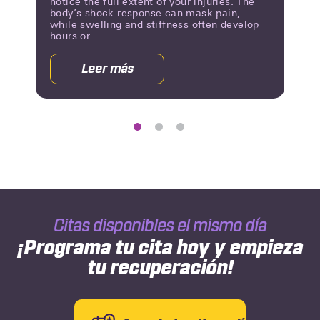
notice the full extent of your injuries. The
body’s shock response can mask pain,
while swelling and stiffness often develop
hours or...
Leer más
acerca
de
Why
You
Should
See
an
Orthopedic
Doctor
After
Citas disponibles el mismo día
a
Car
¡Programa tu cita hoy y empieza
Accident
tu recuperación!