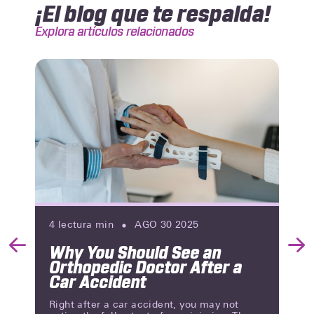
¡El blog que te respalda!
Explora artículos relacionados
4
lectura min
AGO 30 2025
Why You Should See an
Previous
Nex
Orthopedic Doctor After a
Slide
Slid
Car Accident
Right after a car accident, you may not