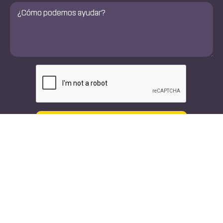
Comentarios
*
CAPTCHA
Texto
Llamar
Nuestros doctores
Especialidades
Médicos ortopédicos
Ortopedia Espinal y
Cirujanos ortopédicos
Articular
Neurólogos
Neuroespina
Fisioterapeutas
Neurología