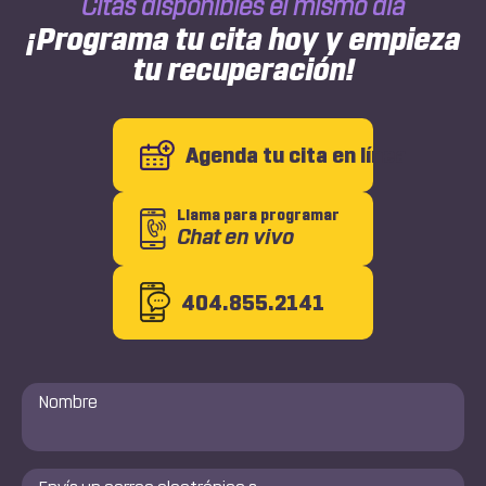
Citas disponibles el mismo día
Crash
¡Programa tu cita hoy y empieza
tu recuperación!
Agenda tu cita en línea
Llama para programar
Chat en vivo
404.855.2141
Nombre
*
Envía