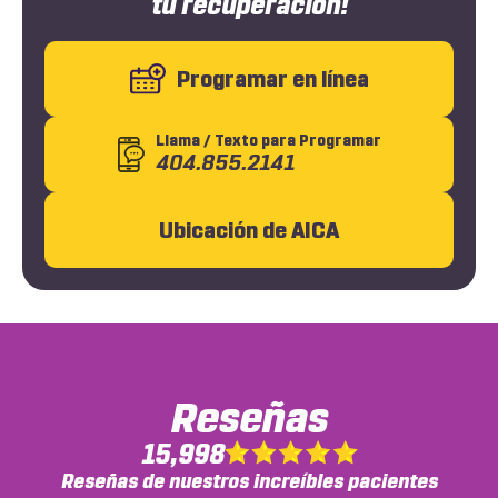
tu recuperación!
Programar en línea
Llama
/ Texto
para Programar
404.855.2141
Ubicación de AICA
Reseñas
15,998
Reseñas de nuestros increíbles pacientes