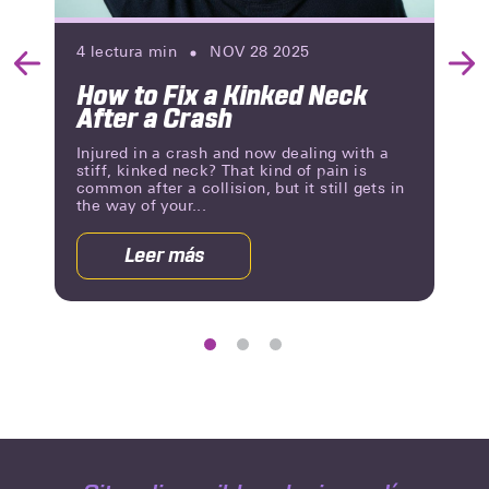
4
lectura min
NOV 28 2025
Previous
Nex
How to Fix a Kinked Neck
Slide
Slid
After a Crash
Injured in a crash and now dealing with a
stiff, kinked neck? That kind of pain is
common after a collision, but it still gets in
the way of your...
Leer más
acerca
de
How
to
Fix
a
Kinked
Neck
After
a