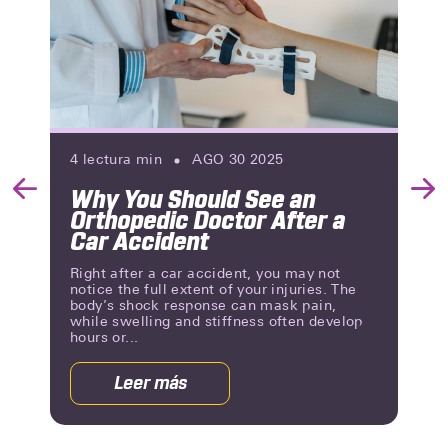
4
lectura min
AGO 30 2025
Why You Should See an
Previous
Nex
Orthopedic Doctor After a
Slide
Slid
Car Accident
Right after a car accident, you may not
notice the full extent of your injuries. The
body’s shock response can mask pain,
while swelling and stiffness often develop
hours or...
Leer más
acerca
de
Why