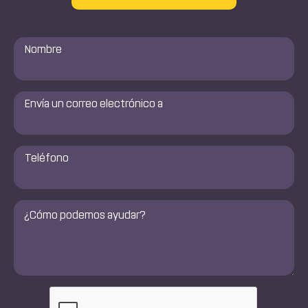
Nombre
*
Envía
un
correo
electrónico
a
Número
de
*
teléfono
*
Comentarios
*
CAPTCHA