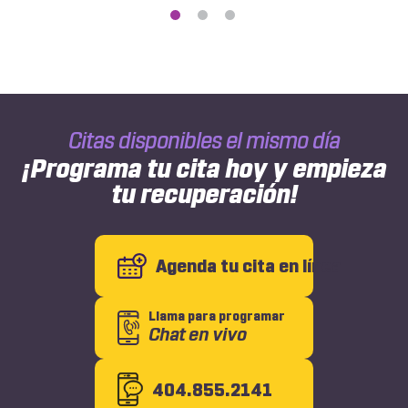
You
Should
See
an
Orthopedic
Doctor
After
Citas disponibles el mismo día
a
Car
¡Programa tu cita hoy y empieza
Accident
tu recuperación!
Agenda tu cita en línea
Llama para programar
Chat en vivo
404.855.2141