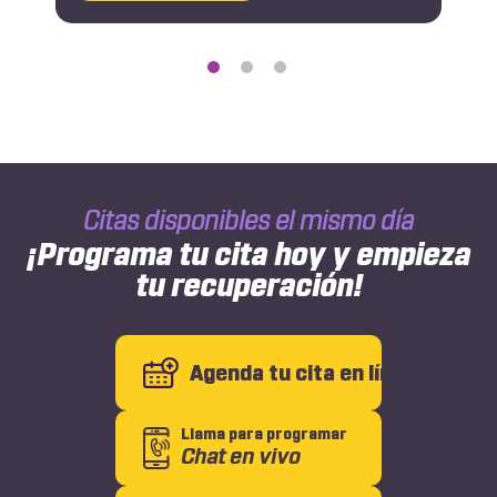
de
Pinched
Nerve
Duration:
What
to
Expect
and
How
Citas disponibles el mismo día
to
Heal
¡Programa tu cita hoy y empieza
tu recuperación!
Agenda tu cita en línea
Llama para programar
Chat en vivo