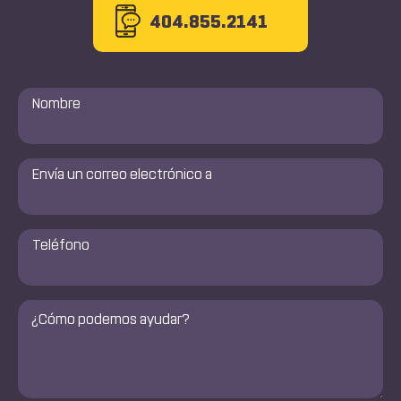
404.855.2141
Nombre
*
Envía
un
correo
electrónico
a
Número
de
*
teléfono
*
Comentarios
*