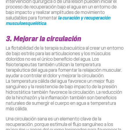
intervención quirúrgica o de una lesión pueden iniciar el
proceso de recuperación bajo el agua en un entorno de
bajo impacto y realizar amplitudes de movimiento
saludables para fomentar
la curación y recuperación
musculoesquelética
.
3. Mejorar la circulación
La flotabilidad de la terapia subacuática al crear un entorno
de bajo estrés para las articulaciones y los músculos
doloridos no es el único beneficio del agua. Los
fisioterapeutas también utilizan la temperatura
terapéutica del agua para fomentar la relajación muscular,
ayudar a controlar el dolor y mejorar la circulación.
La temperatura cálida del agua favorece un mejor flujo
sanguíneo y la resistencia de bajo impacto de la presión
hidrostática también favorece la circulación. La reducción
de la hinchazón y la inflamación también son beneficios
naturales de sumergir el cuerpo en agua a temperatura
más cálida.
Una circulación sana es un elemento clave de la
recuperación, porque estimula el flujo sanguíneo a los
músculos y zonas del cuerpo lesionados para favorecer la