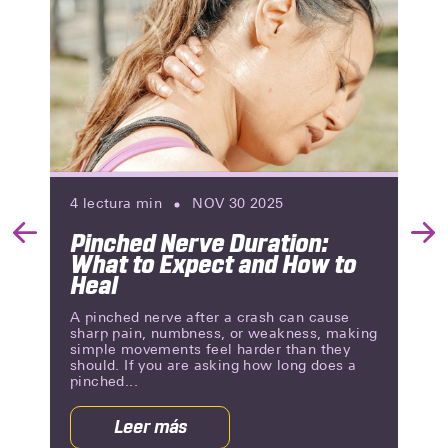
4
lectura min
NOV 30 2025
Pinched Nerve Duration:
Previous
Nex
What to Expect and How to
Slide
Slid
Heal
A pinched nerve after a crash can cause
sharp pain, numbness, or weakness, making
simple movements feel harder than they
should. If you are asking how long does a
pinched...
Leer más
acerca